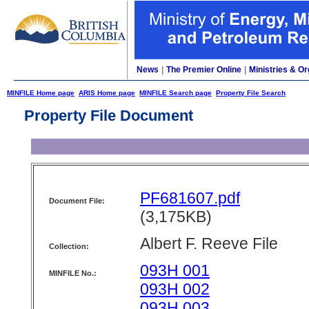
News
|
The Premier Online
|
Ministries & Or
MINFILE Home page
ARIS Home page
MINFILE Search page
Property File Search
Property File Document
PF681607.pdf
Document File:
(3,175KB)
Albert F. Reeve File
Collection:
093H 001
MINFILE No.:
093H 002
093H 003