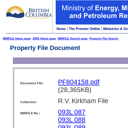
News
|
The Premier Online
|
Ministries & Or
MINFILE Home page
ARIS Home page
MINFILE Search page
Property File Search
Property File Document
PF804158.pdf
Document File:
(28,365KB)
R.V. Kirkham File
Collection:
093L 087
MINFILE No.:
093L 088
093L 089